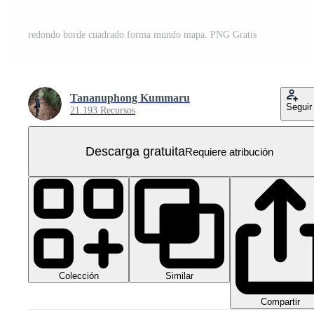
redondo borde cuadrado forma mundo mapa. PNG Gratis
Tananuphong Kummaru
Seguir
21.193 Recursos
Descarga gratuita
Requiere atribución
Colección
Similar
Compartir