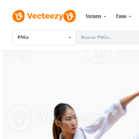
Vectores
Fotos
PNGs
Todas Imágenes
Fotos
PNGs
PSDs
SVGs
Plantillas
Vectores
Videos
Gráficos en Movimiento
Imágenes Editoriales
Eventos Editoriales