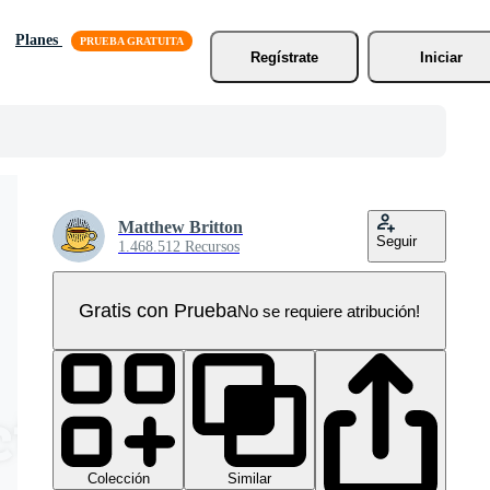
Planes
Regístrate
Iniciar
Matthew Britton
Seguir
1.468.512 Recursos
Gratis con Prueba
No se requiere atribución!
Colección
Similar