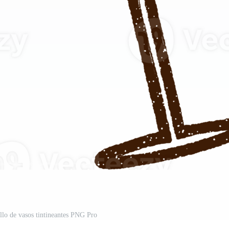
illo de vasos tintineantes PNG Pro