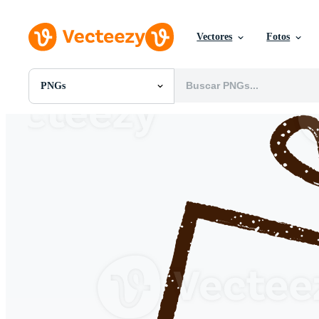
Vectores
Fotos
PNGs
Todas Imágenes
Fotos
PNGs
PSDs
SVGs
Plantillas
Vectores
Videos
Gráficos en Movimiento
Imágenes Editoriales
Eventos Editoriales