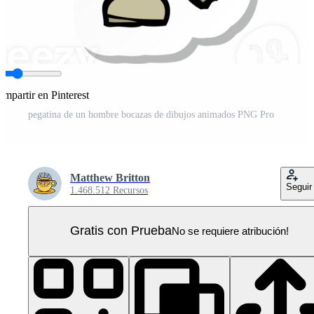
mpartir en Pinterest
pegatina de un hombre bocazas de dibujos animados PNG Pro
Matthew Britton
Seguir
1.468.512 Recursos
Gratis con Prueba
No se requiere atribución!