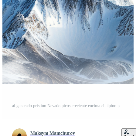
ai generado prístino Nevado picos creciente encima el alpino paisaje en transparente antecedentes - valores png. PNG Pro
Maksym Mamchurov