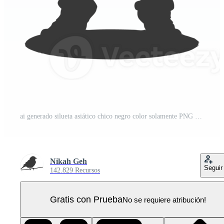
ai generado silueta asiático chico negro color solamente PNG Pro
Nikah Geh
Seguir
142.829 Recursos
Gratis con Prueba
No se requiere atribución!