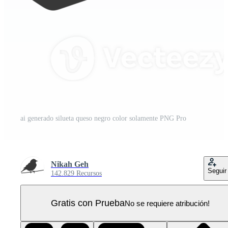
ai generado silueta queso negro color solamente PNG Pro
Nikah Geh
Seguir
142.829 Recursos
Gratis con Prueba
No se requiere atribución!