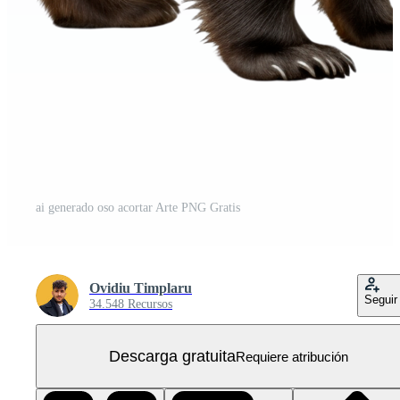
ai generado oso acortar Arte PNG Gratis
Ovidiu Timplaru
Seguir
34.548 Recursos
Descarga gratuita
Requiere atribución