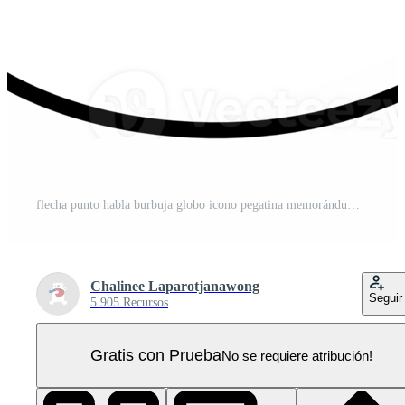
flecha punto habla burbuja globo icono pegatina memorándum palabra clave planificador texto caja bandera, plano png transparente elemento diseño PNG Pro
Chalinee Laparotjanawong
Seguir
5.905 Recursos
Gratis con Prueba
No se requiere atribución!