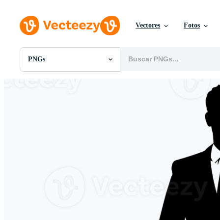
Vectores
Fotos
PNGs
Todas Imágenes
Fotos
PNGs
PSDs
SVGs
Plantillas
Vectores
Videos
Gráficos en Movimiento
Imágenes Editoriales
Eventos Editoriales