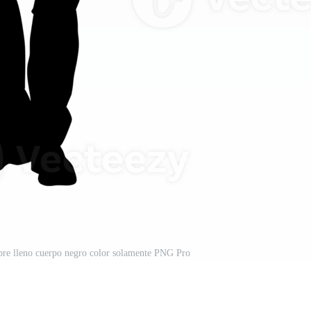
bre lleno cuerpo negro color solamente PNG Pro