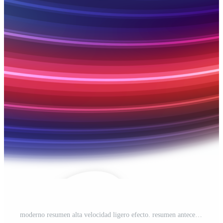
moderno resumen alta velocidad ligero efecto. resumen antecedentes con curvo vigas de ligero. tecnología futurista dinámica movimiento. movimiento modelo. png archivo. PNG Pro