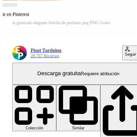
ir en Pinterest
ai generado elegante botella de perfume png PNG Gratis
Pisut Tardging
Seguir
28.767 Recursos
Descarga gratuita
Requiere atribución
Colección
Similar