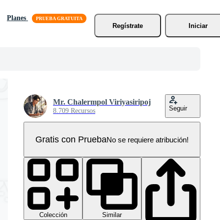
Planes
Regístrate
Iniciar
Mr. Chalermpol Viriyasiripoj
Seguir
8.709 Recursos
Gratis con Prueba
No se requiere atribución!
Colección
Similar