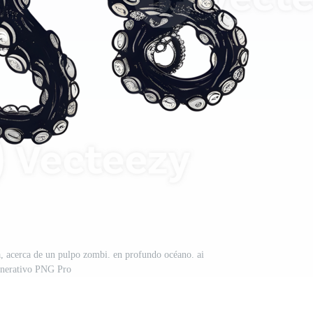
la, acerca de un pulpo zombi. en profundo océano. ai
nerativo PNG Pro