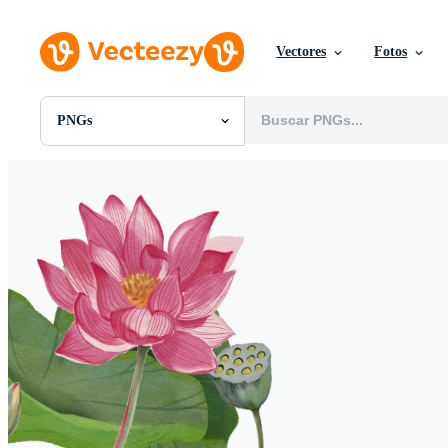
Vectores
Fotos
PNGs
Todas Imágenes
Fotos
PNGs
PSDs
SVGs
Plantillas
Vectores
Videos
Gráficos en Movimiento
Imágenes Editoriales
Eventos Editoriales