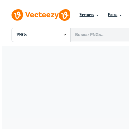
Vectores
Fotos
PNGs
Todas Imágenes
Fotos
PNGs
PSDs
SVGs
Plantillas
Vectores
Videos
Gráficos en Movimiento
Imágenes Editoriales
Eventos Editoriales