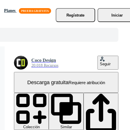
Planes
Regístrate
Iniciar
Coco Design
Seguir
20.018 Recursos
Descarga gratuita
Requiere atribución
Colección
Similar