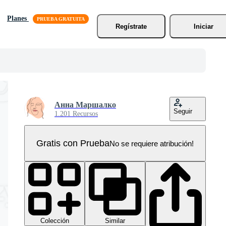
Planes
Regístrate
Iniciar
Анна Маршалко
Seguir
1.201 Recursos
Gratis con Prueba
No se requiere atribución!
Colección
Similar