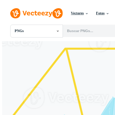
Vectores
Fotos
PNGs
Todas Imágenes
Fotos
PNGs
PSDs
SVGs
Plantillas
Vectores
Videos
Gráficos en Movimiento
Imágenes Editoriales
Eventos Editoriales