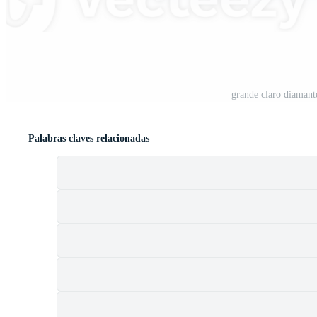
st
grande claro diamant
Palabras claves relacionadas