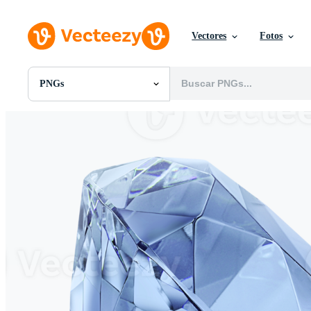
Vectores
Fotos
PNGs
Todas Imágenes
Fotos
PNGs
PSDs
SVGs
Plantillas
Vectores
Videos
Gráficos en Movimiento
Imágenes Editoriales
Eventos Editoriales