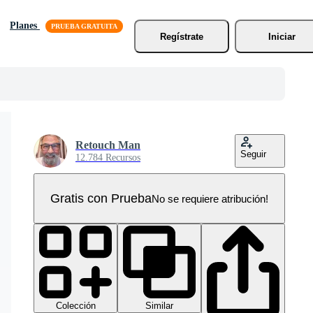
Planes
Regístrate
Iniciar
Retouch Man
Seguir
12.784 Recursos
Gratis con Prueba
No se requiere atribución!
Colección
Similar