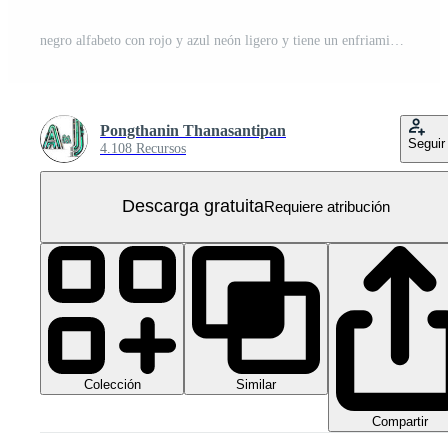
negro alfabeto con rojo y azul neón ligero y tiene un enfriamiento sistema. PNG Gratis
Pongthanin Thanasantipan
Seguir
4.108 Recursos
Descarga gratuita
Requiere atribución
Colección
Similar
Compartir