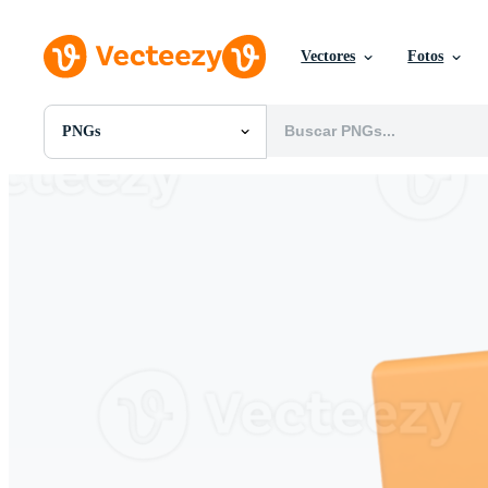
Vectores
Fotos
PNGs
Todas Imágenes
Fotos
PNGs
PSDs
SVGs
Plantillas
Vectores
Videos
Gráficos en Movimiento
Imágenes Editoriales
Eventos Editoriales