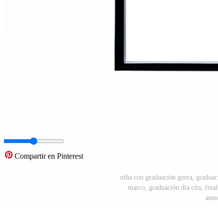
Compartir en Pinterest
niña con graduación gorra, graduac
marco, graduación día cita, fin
ante