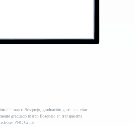
ión día marco Bosquejo, graduación gorra con citar
almente graduado marco Bosquejo en transparente
cedentes PNG Gratis