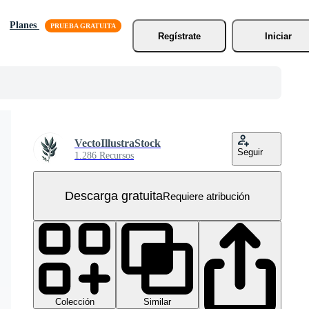
Planes
Regístrate
Iniciar
VectoIllustraStock
Seguir
1.286 Recursos
Descarga gratuita
Requiere atribución
Colección
Similar