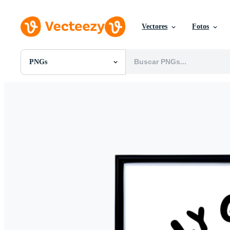
Vectores
Fotos
PNGs
Todas Imágenes
Fotos
PNGs
PSDs
SVGs
Plantillas
Vectores
Videos
Gráficos en Movimiento
Imágenes Editoriales
Eventos Editoriales