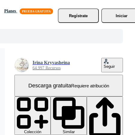
Planes
Regístrate
Iniciar
Irina Kryvasheina
Seguir
64.997 Recursos
Descarga gratuita
Requiere atribución
Colección
Similar