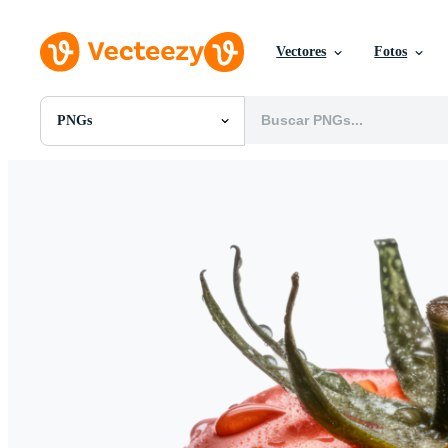
Vectores
Fotos
PNGs
Todas Imágenes
Fotos
PNGs
PSDs
SVGs
Plantillas
Vectores
Videos
Gráficos en Movimiento
Imágenes Editoriales
Eventos Editoriales