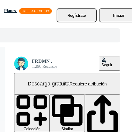
Planes
Regístrate
Iniciar
FRDMN .
Seguir
1.296 Recursos
Descarga gratuita
Requiere atribución
Colección
Similar