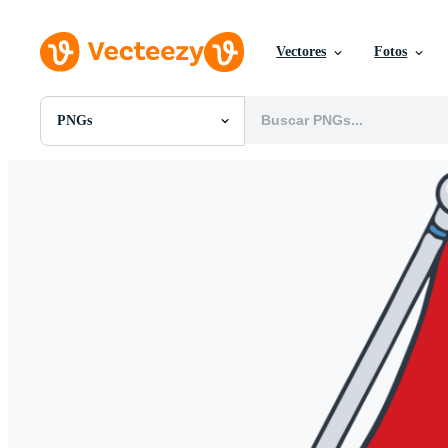
Vectores
Fotos
PNGs
Todas Imágenes
Fotos
PNGs
PSDs
SVGs
Plantillas
Vectores
Videos
Gráficos en Movimiento
Imágenes Editoriales
Eventos Editoriales