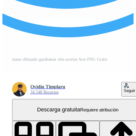
mano dibujado garabatear olas acortar Arte PNG Gratis
Ovidiu Timplaru
Seguir
34.548 Recursos
Descarga gratuita
Requiere atribución