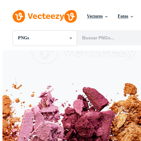
Vectores
Fotos
PNGs
Todas Imágenes
Fotos
PNGs
PSDs
SVGs
Plantillas
Vectores
Videos
Gráficos en Movimiento
Imágenes Editoriales
Eventos Editoriales