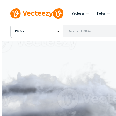
Vectores
Fotos
PNGs
Todas Imágenes
Fotos
PNGs
PSDs
SVGs
Plantillas
Vectores
Videos
Gráficos en Movimiento
Imágenes Editoriales
Eventos Editoriales