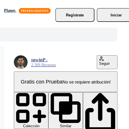
Planes
Regístrate
Iniciar
suwinP .
Seguir
2.509 Recursos
Gratis con Prueba
No se requiere atribución!
Colección
Similar