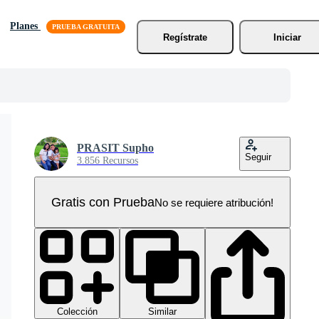
Planes
Regístrate
Iniciar
PRASIT Supho
Seguir
3.856 Recursos
Gratis con Prueba
No se requiere atribución!
Colección
Similar