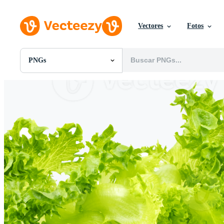
Vectores
Fotos
PNGs
Todas Imágenes
Fotos
PNGs
PSDs
SVGs
Plantillas
Vectores
Videos
Gráficos en Movimiento
Imágenes Editoriales
Eventos Editoriales