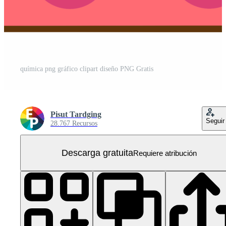
química png gráfico clipart diseño PNG Gratis
Pisut Tardging
Seguir
28.767 Recursos
Descarga gratuita
Requiere atribución