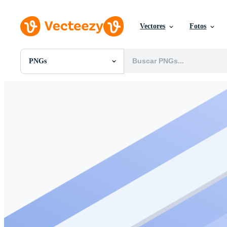
Vectores
Fotos
PNGs
Todas Imágenes
Fotos
PNGs
PSDs
SVGs
Plantillas
Vectores
Videos
Gráficos en Movimiento
Imágenes Editoriales
Eventos Editoriales