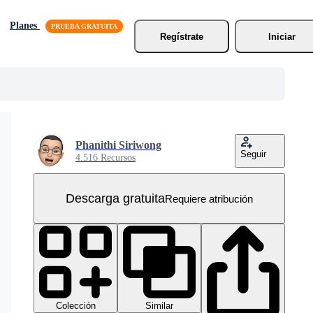
Planes
Regístrate
Iniciar
Phanithi Siriwong
Seguir
4.516 Recursos
Descarga gratuita
Requiere atribución
Colección
Similar