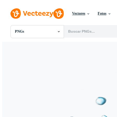
Vectores
Fotos
PNGs
Todas Imágenes
Fotos
PNGs
PSDs
SVGs
Plantillas
Vectores
Videos
Gráficos en Movimiento
Imágenes Editoriales
Eventos Editoriales