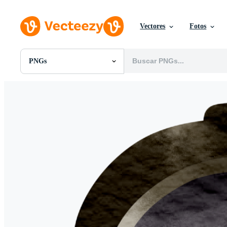
Vectores
Fotos
PNGs
Todas Imágenes
Fotos
PNGs
PSDs
SVGs
Plantillas
Vectores
Videos
Gráficos en Movimiento
Imágenes Editoriales
Eventos Editoriales