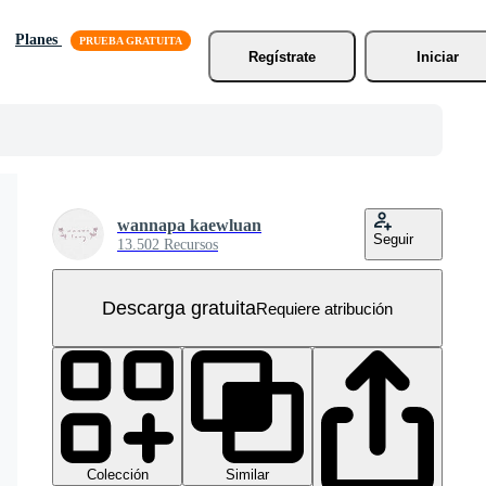
Planes
Regístrate
Iniciar
wannapa kaewluan
Seguir
13.502 Recursos
Descarga gratuita
Requiere atribución
Colección
Similar