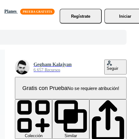
Planes
Regístrate
Iniciar
Gegham Kalajyan
Seguir
6.657 Recursos
Gratis con Prueba
No se requiere atribución!
Colección
Similar