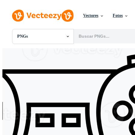
Vectores
Fotos
PNGs
Todas Imágenes
Fotos
PNGs
PSDs
SVGs
Plantillas
Vectores
Videos
Gráficos en Movimiento
Imágenes Editoriales
Eventos Editoriales