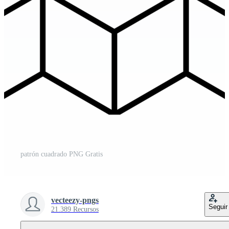
patrón cuadrado PNG Gratis
vecteezy-pngs
Seguir
21.389 Recursos