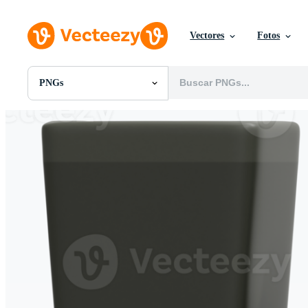
Vectores
Fotos
PNGs
Todas Imágenes
Fotos
PNGs
PSDs
SVGs
Plantillas
Vectores
Videos
Gráficos en Movimiento
Imágenes Editoriales
Eventos Editoriales