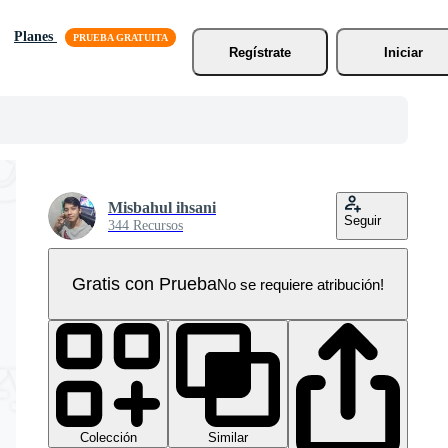
Planes
Regístrate
Iniciar
Misbahul ihsani
Seguir
344 Recursos
Gratis con Prueba
No se requiere atribución!
Colección
Similar