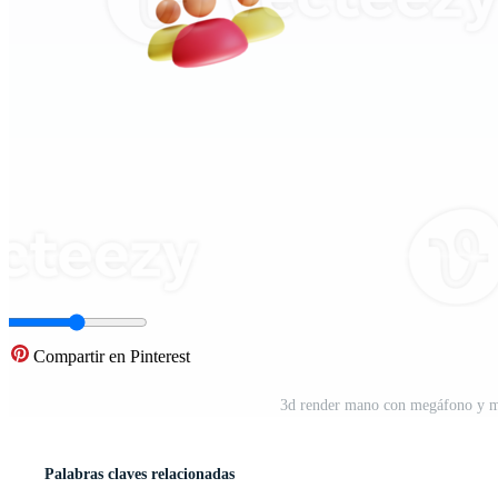
Compartir en Pinterest
3d render mano con megáfono y mar
Palabras claves relacionadas