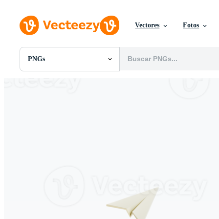
Vectores
Fotos
PNGs
Todas Imágenes
Fotos
PNGs
PSDs
SVGs
Plantillas
Vectores
Videos
Gráficos en Movimiento
Imágenes Editoriales
Eventos Editoriales