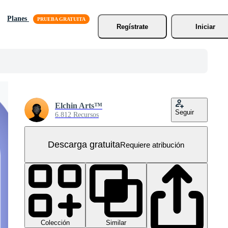
Planes
Regístrate
Iniciar
Elchin Arts™
Seguir
6.812 Recursos
Descarga gratuita
Requiere atribución
Colección
Similar