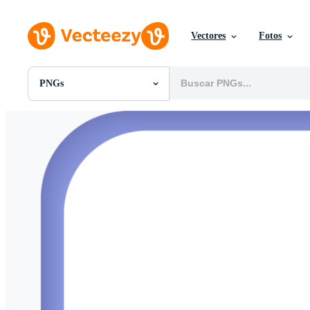
Vectores
Fotos
PNGs
Todas Imágenes
Fotos
PNGs
PSDs
SVGs
Plantillas
Vectores
Videos
Gráficos en Movimiento
Imágenes Editoriales
Eventos Editoriales