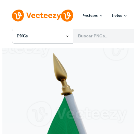
Vectores
Fotos
PNGs
Todas Imágenes
Fotos
PNGs
PSDs
SVGs
Plantillas
Vectores
Videos
Gráficos en Movimiento
Imágenes Editoriales
Eventos Editoriales