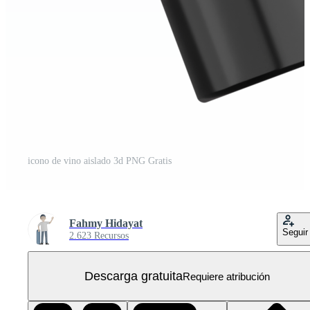
icono de vino aislado 3d PNG Gratis
Fahmy Hidayat
Seguir
2.623 Recursos
Descarga gratuita
Requiere atribución