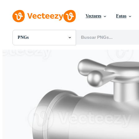
Vectores
Fotos
PNGs
Todas Imágenes
Fotos
PNGs
PSDs
SVGs
Plantillas
Vectores
Videos
Gráficos en Movimiento
Imágenes Editoriales
Eventos Editoriales