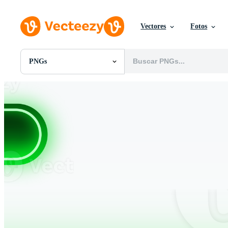
Vectores
Fotos
PNGs
Todas Imágenes
Fotos
PNGs
PSDs
SVGs
Plantillas
Vectores
Videos
Gráficos en Movimiento
Imágenes Editoriales
Eventos Editoriales