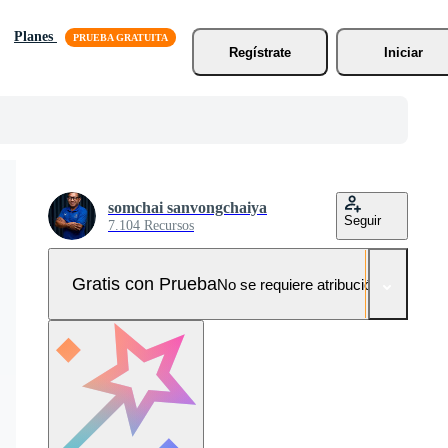
Planes
Regístrate
Iniciar
somchai sanvongchaiya
Seguir
7.104 Recursos
Gratis con Prueba
No se requiere atribución!