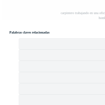
carpintero trabajando en una ofici
homb
Palabras claves relacionadas