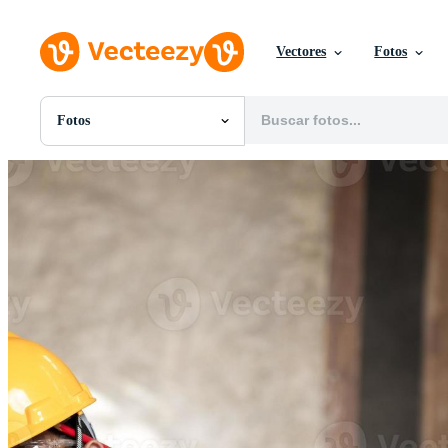
Vectores
Fotos
Fotos
Todas Imágenes
Fotos
PNGs
PSDs
SVGs
Plantillas
Vectores
Videos
Gráficos en Movimiento
Imágenes Editoriales
Eventos Editoriales