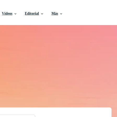
Vídeos
Editorial
Más
ores, Fotografías de S
Stock, y Más Gratis
tivos de calidad profesional para realizar sus proyect