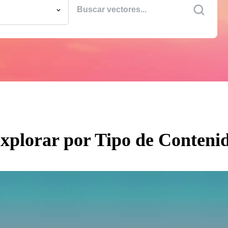
 Imágenes
las
es
s
os en Movimiento
es Editoriales
s Editoriales
xplorar por Tipo de Conteni