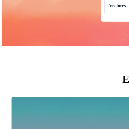
Vectores
Todas
Fotos
PNGs
PSDs
SVGs
Plantil
Vector
Video
Gráfic
Imágen
Evento
E