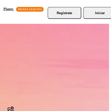
Planes
Regístrate
Iniciar
tock, Vídeos de
os más rápido.