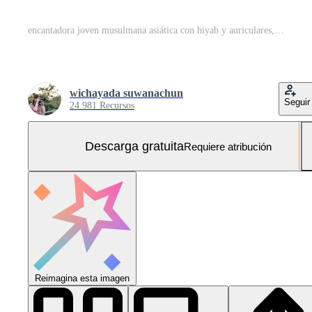
encantadora joven musulmana asiática con hiyab y auriculares, escuchando música y leyendo un libro en la sala de estar. Foto Gratis
wichayada suwanachun
Seguir
24.981 Recursos
Descarga gratuita
Requiere atribución
Reimagina esta imagen