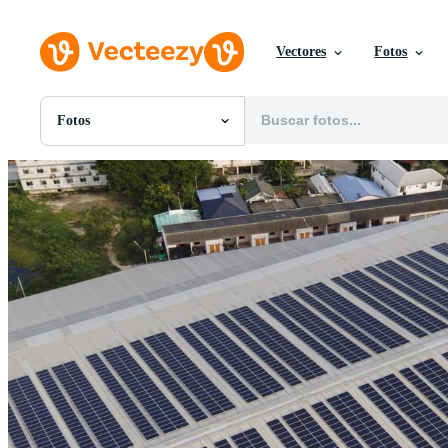
Vectores
Fotos
Fotos
Todas Imágenes
Fotos
PNGs
PSDs
SVGs
Plantillas
Vectores
Videos
Gráficos en Movimiento
Imágenes Editoriales
Eventos Editoriales