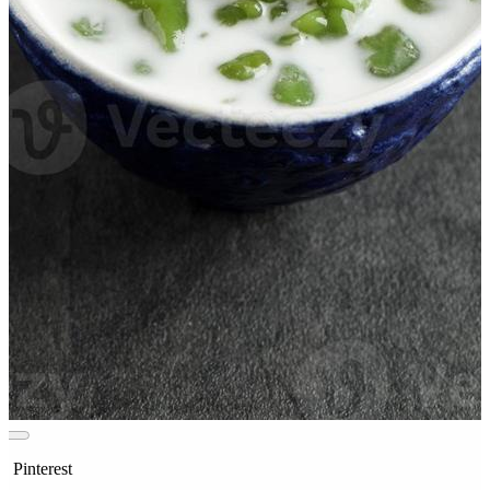
n Pinterest