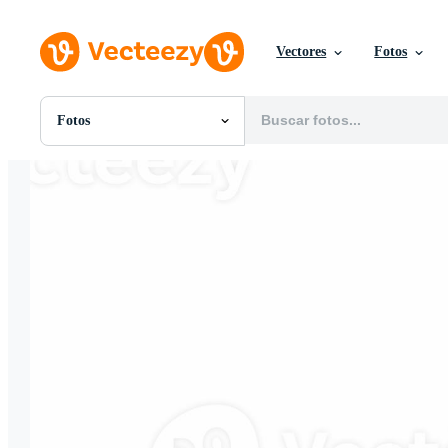
Vectores
Fotos
Fotos
Todas Imágenes
Fotos
PNGs
PSDs
SVGs
Plantillas
Vectores
Videos
Gráficos en Movimiento
Imágenes Editoriales
Eventos Editoriales