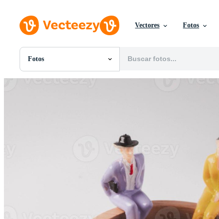
Vectores
Fotos
Fotos
Todas Imágenes
Fotos
PNGs
PSDs
SVGs
Plantillas
Vectores
Videos
Gráficos en Movimiento
Imágenes Editoriales
Eventos Editoriales