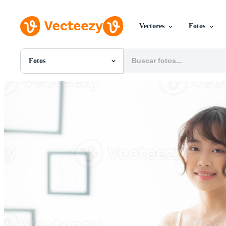
Vectores
Fotos
Fotos
Todas Imágenes
Fotos
PNGs
PSDs
SVGs
Plantillas
Vectores
Videos
Gráficos en Movimiento
Imágenes Editoriales
Eventos Editoriales