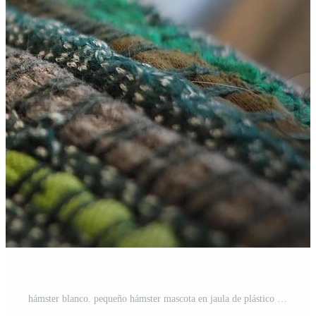
hámster blanco. pequeño hámster mascota en jaula de plástico y madera. Foto Pro