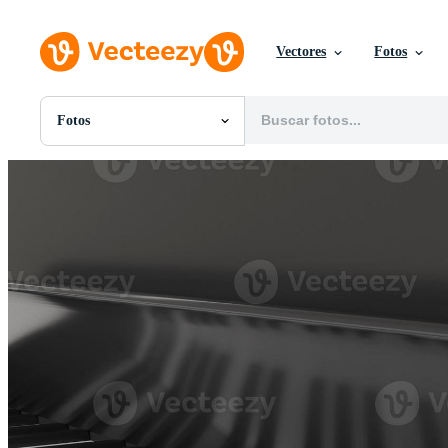
Vectores
Fotos
Fotos
Todas Imágenes
Fotos
PNGs
PSDs
SVGs
Plantillas
Vectores
Videos
Gráficos en Movimiento
Imágenes Editoriales
Eventos Editoriales