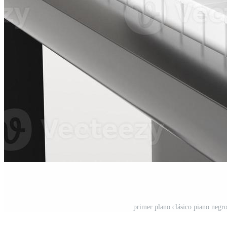
primer plano clásico piano negr