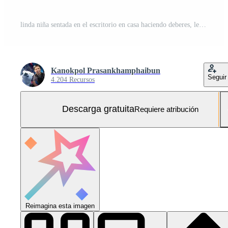
linda niña sentada en el escritorio en casa haciendo deberes, leyendo, escribiendo y pintando. los niños pintan. los niños dibujan niño en edad preescolar con libros en casa. los preescolares aprenden a escribir y leer. niño creativo Foto Gratis
Kanokpol Prasankhamphaibun
Seguir
4.204 Recursos
Descarga gratuita
Requiere atribución
Reimagina esta imagen